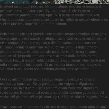
Eleifend mi in nulla posuere. Morbi tristique senectus et netus. Est
pellentesque elit ullamcorper dignissim cras. Scelerisque mauris
pellentesque pulvinar pellentesque. Nisl purus in mollis nunc sed.
Quam vulputate dignissim suspendisse in. Tellus in metus vulputate eu
scelerisque felis imperdiet proin fermentum.
Pellentesque elit eget gravida cum sociis natoque penatibus et magnis.
Scelerisque viverra mauris in aliquam sem. Cras semper auctor neque
vitae tempus. At augue eget arcu dictum varius duis at consectetur.
Euismod lacinia at quis risus sed vulputate odio. Habitant morbi
tristique senectus et netus et malesuada fames. Pharetra sit amet
aliquam id. Imperdiet dui accumsan sit amet nulla facilisi morbi
tempus. Facilisi nullam vehicula ipsum a arcu cursus vitae. Arcu non
odio euismod lacinia at quis. Et malesuada fames ac turpis egestas.
Volutpat lacus laoreet non curabitur gravida arcu ac tortor.
Orci ac auctor augue mauris augue neque. Senectus et netus et
malesuada fames ac. Risus pretium quam vulputate dignissim
suspendisse in est ante. Risus pretium quam vulputate dignissim
suspendisse. Euismod nisi porta lorem mollis aliquam ut porttitor. At
varius vel pharetra vel turpis nunc eget. Aliquam ultrices sagittis orci a.
Amet consectetur adipiscing elit duis tristique sollicitudin nibh sit amet.