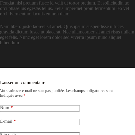
Feugiat nisl pretium fusce id velit ut tortor pretium. Et sollicitudin ac
orci phasellus egestas tellus. Felis imperdiet proin fermentum leo vel
orci. Fermentum iaculis eu non diam.
Nam libero justo laoreet sit amet. Quis ipsum suspendisse ultrices
gravida dictum fusce ut placerat. Nec ullamcorper sit amet risus nullam
eget felis. Nunc eget lorem dolor sed viverra ipsum nunc aliquet
bibendum.
Laisser un commentaire
Votre adresse e-mail ne sera pas publiée.
Les champs obligatoires sont
indiqués avec
*
Nom
*
E-mail
*
Site web