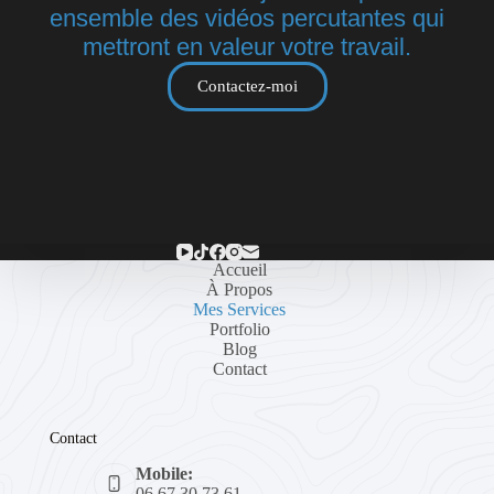
ensemble des vidéos percutantes qui
mettront en valeur votre travail.
Contactez-moi
Accueil
À Propos
Mes Services
Portfolio
Blog
Contact
Contact
Mobile:
06 67 30 73 61